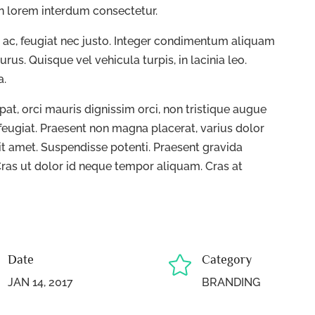
n lorem interdum consectetur.
s ac, feugiat nec justo. Integer condimentum aliquam
us. Quisque vel vehicula turpis, in lacinia leo.
a.
at, orci mauris dignissim orci, non tristique augue
 feugiat. Praesent non magna placerat, varius dolor
it amet. Suspendisse potenti. Praesent gravida
Cras ut dolor id neque tempor aliquam. Cras at
Date
Category

JAN 14, 2017
BRANDING